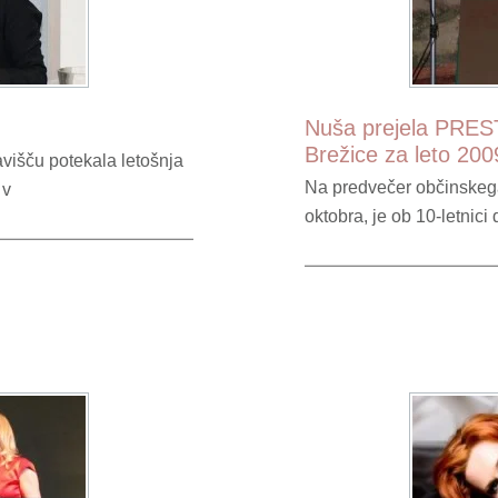
Nuša prejela PRES
Brežice za leto 200
višču potekala letošnja
Na predvečer občinskega
 v
oktobra, je ob 10-letnic