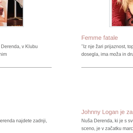
Femme fatale
a Derenda, v Klubu
"Iz nje žari prijaznost, t
mnim
dosegla, ima moža in dru
Johnny Logan je za
Derenda najdete zadnji,
Nuša Derenda, ki je s 
sceno, je v začatku ma