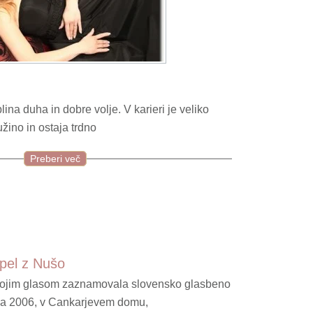
oplina duha in dobre volje. V karieri je veliko
žino in ostaja trdno
Preberi več
pel z Nušo
svojim glasom zaznamovala slovensko glasbeno
rca 2006, v Cankarjevem domu,