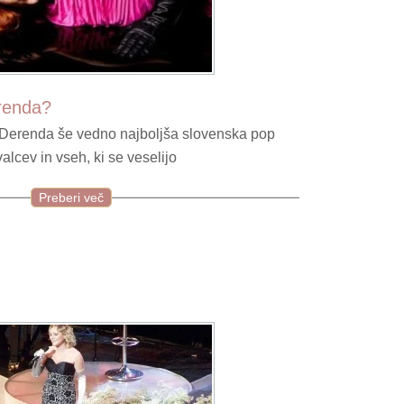
renda?
a Derenda še vedno najboljša slovenska pop
alcev in vseh, ki se veselijo
Preberi več