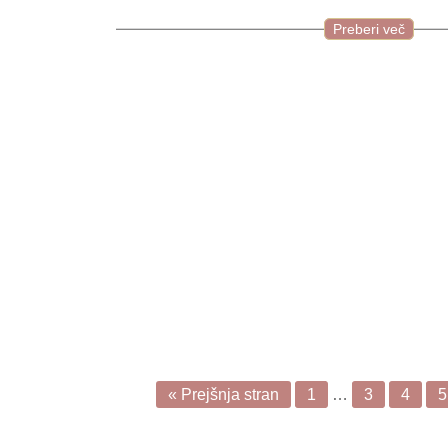
Preberi več
« Prejšnja stran
1
…
3
4
5