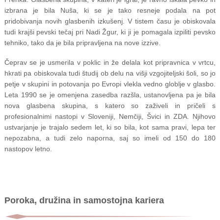
izbrana je bila Nuša, ki se je tako resneje podala na pot
pridobivanja novih glasbenih izkušenj. V tistem času je obiskovala
tudi krajši pevski tečaj pri Nadi Žgur, ki ji je pomagala izpiliti pevsko
tehniko, tako da je bila pripravljena na nove izzive.
Čeprav se je usmerila v poklic in že delala kot pripravnica v vrtcu,
hkrati pa obiskovala tudi študij ob delu na višji vzgojiteljski šoli, so jo
petje v skupini in potovanja po Evropi vlekla vedno globlje v glasbo.
Leta 1990 se je omenjena zasedba razšla, ustanovljena pa je bila
nova glasbena skupina, s katero so zaživeli in pričeli s
profesionalnimi nastopi v Sloveniji, Nemčiji, Švici in ZDA. Njihovo
ustvarjanje je trajalo sedem let, ki so bila, kot sama pravi, lepa ter
nepozabna, a tudi zelo naporna, saj so imeli od 150 do 180
nastopov letno.
Poroka, družina in samostojna kariera