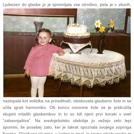
Ljubezen do glasbe jo j
e spremljala vse otroštvo, pela je v zborih,
nastopala kot solistka na prireditvah, obiskovala glasbeno šolo in se
učila igrati harmoniko. Ob koncu osnovne šole se je pridružila
skupini mladih glasbenikov in to so bili njeni prvi koraki v svet
”zabavnjaštva”. Na srednješolsko obdobje jo vežejo zelo lepi
spomini, še posebej zato, ker je takrat spoznala svojega soproga
Frenka. Glasbena skupina, v kateri je igral, je ravno iskala pevko in