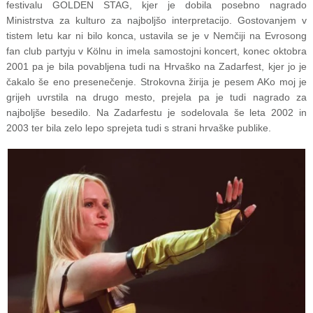
festivalu GOLDEN STAG, kjer je dobila posebno nagrado
Ministrstva za kulturo za najboljšo interpretacijo. Gostovanjem v
tistem letu kar ni bilo konca, ustavila se je v Nemčiji na Evrosong
fan club partyju v Kölnu in imela samostojni koncert, konec oktobra
2001 pa je bila povabljena tudi na Hrvaško na Zadarfest, kjer jo je
čakalo še eno presenečenje. Strokovna žirija je pesem AKo moj je
grijeh uvrstila na drugo mesto, prejela pa je tudi nagrado za
najboljše besedilo. Na Zadarfestu je sodelovala še leta 2002 in
2003 ter bila zelo lepo sprejeta tudi s strani hrvaške publike.