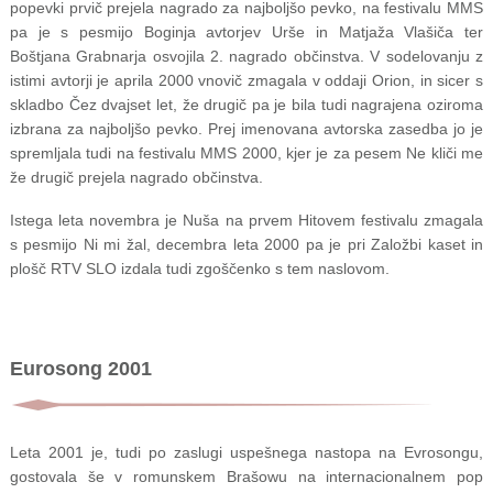
popevki prvič prejela nagrado za najboljšo pevko, na festivalu MMS
pa je s pesmijo Boginja avtorjev Urše in Matjaža Vlašiča ter
Boštjana Grabnarja osvojila 2. nagrado občinstva. V sodelovanju z
istimi avtorji je aprila 2000 vnovič zmagala v oddaji Orion, in sicer s
skladbo Čez dvajset let, že drugič pa je bila tudi nagrajena oziroma
izbrana za najboljšo pevko. Prej imenovana avtorska zasedba jo je
spremljala tudi na festivalu MMS 2000, kjer je za pesem Ne kliči me
že drugič prejela nagrado občinstva.
Istega leta novembra je Nuša na prvem Hitovem festivalu zmagala
s pesmijo Ni mi žal, decembra leta 2000 pa je pri Založbi kaset in
plošč RTV SLO izdala tudi zgoščenko s tem naslovom.
Eurosong 2001
Leta 2001 je, tudi po zaslugi uspešnega nastopa na Evrosongu,
gostovala še v romunskem Brašowu na internacionalnem pop