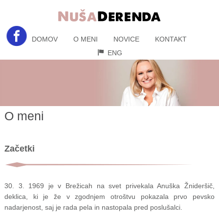
DOMOV
O MENI
NOVICE
KONTAKT
ENG
O meni
Začetki
30. 3. 1969 je v Brežicah na svet privekala Anuška Žnideršič,
deklica, ki je že v zgodnjem otroštvu pokazala prvo pevsko
nadarjenost, saj je rada pela in nastopala pred poslušalci.