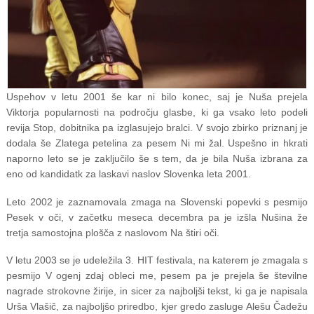
Uspehov v letu 2001 še kar ni bilo konec, saj je Nuša prejela
Viktorja popularnosti na področju glasbe, ki ga vsako leto podeli
revija Stop, dobitnika pa izglasujejo bralci. V svojo zbirko priznanj je
dodala še Zlatega petelina za pesem Ni mi žal. Uspešno in hkrati
naporno leto se je zaključilo še s tem, da je bila Nuša izbrana za
eno od kandidatk za laskavi naslov Slovenka leta 2001.
Leto 2002 je zaznamovala zmaga na Slovenski popevki s pesmijo
Pesek v oči, v začetku meseca decembra pa je izšla Nušina že
tretja samostojna plošča z naslovom Na štiri oči.
V letu 2003 se je udeležila 3. HIT festivala, na katerem je zmagala s
pesmijo V ogenj zdaj obleci me, pesem pa je prejela še številne
nagrade strokovne žirije, in sicer za najboljši tekst, ki ga je napisala
Urša Vlašič, za najboljšo priredbo, kjer gredo zasluge Alešu Čadežu