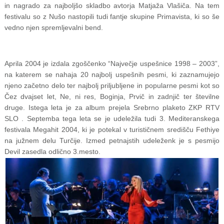
in nagrado za najboljšo skladbo avtorja Matjaža Vlašiča. Na tem
festivalu so z Nušo nastopili tudi fantje skupine Primavista, ki so še
vedno njen spremljevalni bend.
Aprila 2004 je izdala zgoščenko “Največje uspešnice 1998 – 2003”,
na katerem se nahaja 20 najbolj uspešnih pesmi, ki zaznamujejo
njeno začetno delo ter najbolj priljubljene in popularne pesmi kot so
Čez dvajset let, Ne, ni res, Boginja, Prvič in zadnjič ter številne
druge. Istega leta je za album prejela Srebrno plaketo ZKP RTV
SLO . Septemba tega leta se je udeležila tudi 3. Mediteranskega
festivala Megahit 2004, ki je potekal v turističnem središču Fethiye
na južnem delu Turčije. Izmed petnajstih udeleženk je s pesmijo
Devil zasedla odlično 3.mesto.