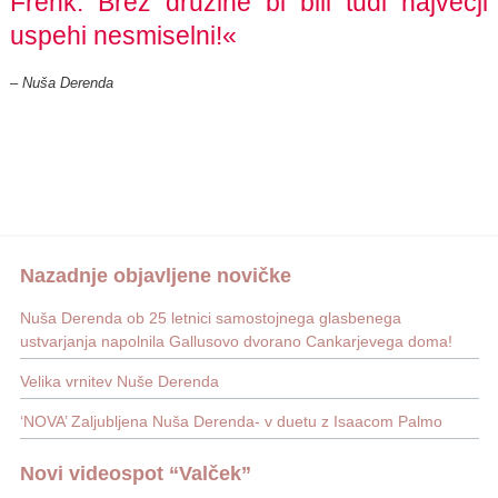
Frenk. Brez družine bi bili tudi največji
uspehi nesmiselni!«
– Nuša Derenda
Nazadnje objavljene novičke
Nuša Derenda ob 25 letnici samostojnega glasbenega
ustvarjanja napolnila Gallusovo dvorano Cankarjevega doma!
Velika vrnitev Nuše Derenda
‘NOVA’ Zaljubljena Nuša Derenda- v duetu z Isaacom Palmo
Novi videospot “Valček”