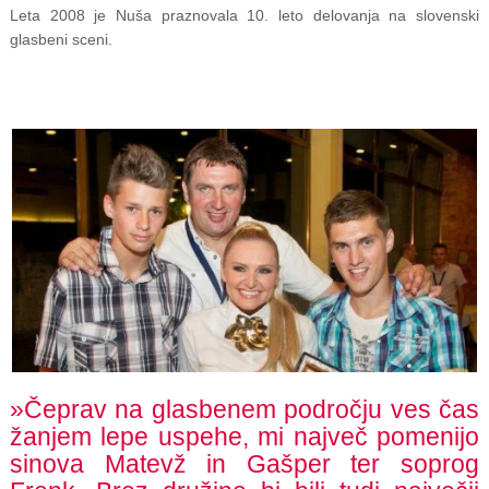
Leta 2008 je Nuša praznovala 10. leto delovanja na slovenski
glasbeni sceni.
»Čeprav na glasbenem področju ves čas
žanjem lepe uspehe, mi največ pomenijo
sinova Matevž in Gašper ter soprog