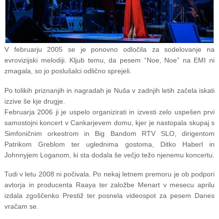
V februarju 2005 se je ponovno odločila za sodelovanje na
evrovizijski melodiji. Kljub temu, da pesem “Noe, Noe” na EMI ni
zmagala, so jo poslušalci odlično sprejeli.
Po tolikih priznanjih in nagradah je Nuša v zadnjih letih začela iskati
izzive še kje drugje.
Februarja 2006 ji je uspelo organizirati in izvesti zelo uspešen prvi
samostojni koncert v Cankarjevem domu, kjer je nastopala skupaj s
Simfoničnim orkestrom in Big Bandom RTV SLO, dirigentom
Patrikom Greblom ter uglednima gostoma, Ditko Haberl in
Johnnyjem Loganom, ki sta dodala še večjo težo njenemu koncertu.
Tudi v letu 2008 ni počivala. Po nekaj letnem premoru je ob podpori
avtorja in producenta Raaya ter založbe Menart v mesecu aprilu
izdala zgoščenko Prestiž ter posnela videospot za pesem Danes
vračam se.