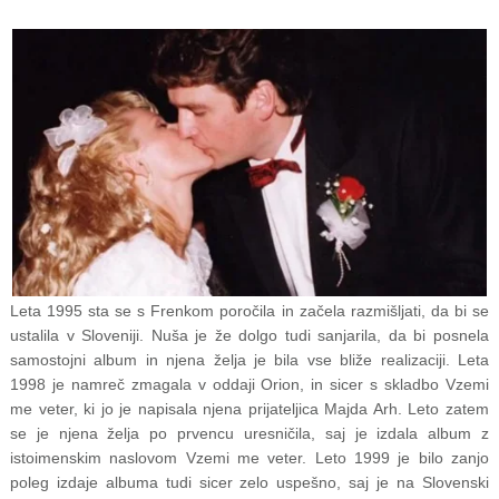
Leta 1995 sta se s Frenkom poročila in začela razmišljati, da bi se
ustalila v Sloveniji. Nuša je že dolgo tudi sanjarila, da bi posnela
samostojni album in njena želja je bila vse bliže realizaciji. Leta
1998 je namreč zmagala v oddaji Orion, in sicer s skladbo Vzemi
me veter, ki jo je napisala njena prijateljica Majda Arh. Leto zatem
se je njena želja po prvencu uresničila, saj je izdala album z
istoimenskim naslovom Vzemi me veter. Leto 1999 je bilo zanjo
poleg izdaje albuma tudi sicer zelo uspešno, saj je na Slovenski