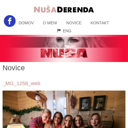
DOMOV
O MENI
NOVICE
KONTAKT
ENG
Novice
_MG_1258_web