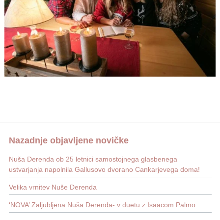
Nazadnje objavljene novičke
Nuša Derenda ob 25 letnici samostojnega glasbenega
ustvarjanja napolnila Gallusovo dvorano Cankarjevega doma!
Velika vrnitev Nuše Derenda
‘NOVA’ Zaljubljena Nuša Derenda- v duetu z Isaacom Palmo