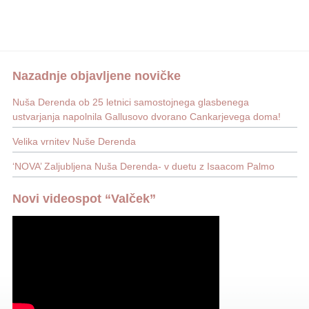
Nazadnje objavljene novičke
Nuša Derenda ob 25 letnici samostojnega glasbenega
ustvarjanja napolnila Gallusovo dvorano Cankarjevega doma!
Velika vrnitev Nuše Derenda
‘NOVA’ Zaljubljena Nuša Derenda- v duetu z Isaacom Palmo
Novi videospot “Valček”