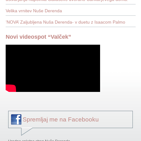
Velika vrnitev Nuše Derenda
‘NOVA’ Zaljubljena Nuša Derenda- v duetu z Isaacom Palmo
Novi videospot “Valček”
Spremljaj me na Facebooku