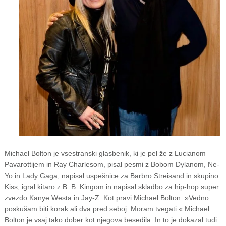
Michael Bolton je vsestranski glasbenik, ki je pel že z Lucianom
Pavarottijem in Ray Charlesom, pisal pesmi z Bobom Dylanom, Ne-
Yo in Lady Gaga, napisal uspešnice za Barbro Streisand in skupino
Kiss, igral kitaro z B. B. Kingom in napisal skladbo za hip-hop super
zvezdo Kanye Westa in Jay-Z. Kot pravi Michael Bolton: »Vedno
poskušam biti korak ali dva pred seboj. Moram tvegati.« Michael
Bolton je vsaj tako dober kot njegova besedila. In to je dokazal tudi