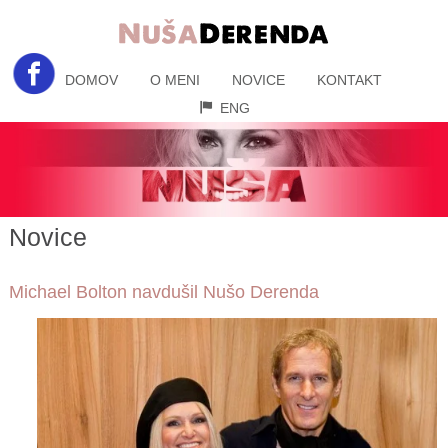
DOMOV
O MENI
NOVICE
KONTAKT
ENG
Novice
Michael Bolton navdušil Nušo Derenda