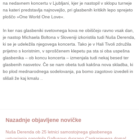
na nedavnem koncertu v Ljubljani, kjer je nastopil v sklopu turneje
na kateri predstavlja najnovejšo, pri glasbenih kritikih lepo sprejeto
ploščo »One World One Love«.
In ker nas glasbeniki svetovnega kova ne obiščejo ravno vsak dan,
je nastop Michaela Boltona v Sloveniji izkoristila tudi Nuša Derenda,
ki se je udeležila njegovega koncerta. Tako je v Hali Tivoli združila
prijetno s koristnim, v sproščenem klepetu pa sta si oba uspešna
glasbenika – ob koncu koncerta – izmenjala tudi nekaj besed ter
glasbenih nasvetov. Če se nam obeta tudi kakšna nova skladba, ki
bo plod mednarodnega sodelovanja, pa bomo zagotovo izvedeli in
slišali že kaj kmalu ..
Nazadnje objavljene novičke
Nuša Derenda ob 25 letnici samostojnega glasbenega
ustvarjanja napolnila Gallusovo dvorano Cankarjevega doma!