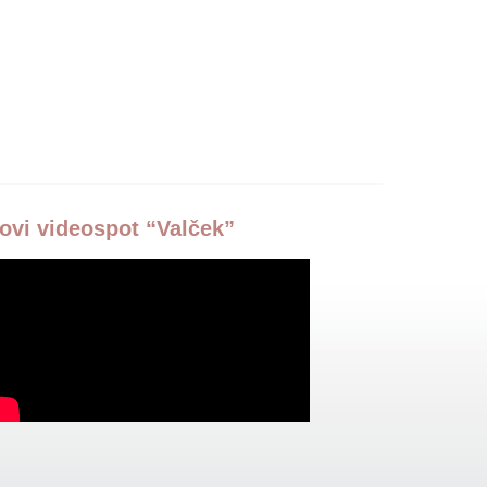
ovi videospot “Valček”