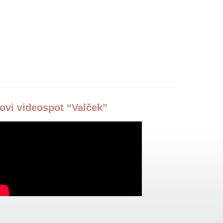
ovi videospot “Valček”