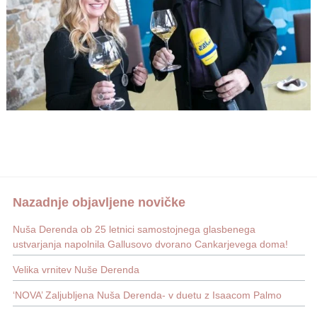
Nazadnje objavljene novičke
Nuša Derenda ob 25 letnici samostojnega glasbenega
ustvarjanja napolnila Gallusovo dvorano Cankarjevega doma!
Velika vrnitev Nuše Derenda
‘NOVA’ Zaljubljena Nuša Derenda- v duetu z Isaacom Palmo