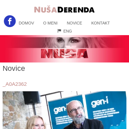
DOMOV
O MENI
NOVICE
KONTAKT
ENG
Novice
_A0A2362