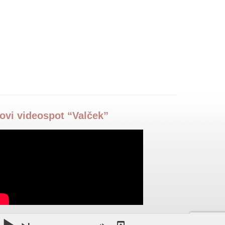
ovi videospot “Valček”