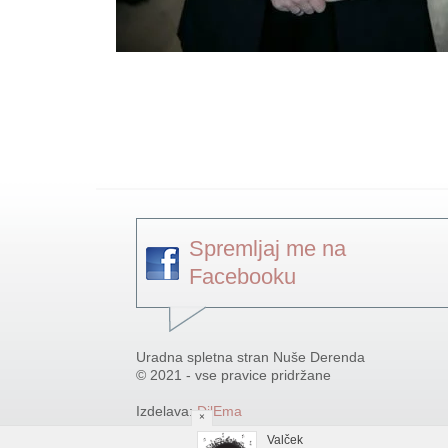
Spremljaj me na
Facebooku
Uradna spletna stran Nuše Derenda
© 2021 - vse pravice pridržane
Izdelava:
DilEma
×
Valček