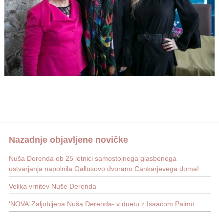
Nazadnje objavljene novičke
Nuša Derenda ob 25 letnici samostojnega glasbenega
ustvarjanja napolnila Gallusovo dvorano Cankarjevega doma!
Velika vrnitev Nuše Derenda
‘NOVA’ Zaljubljena Nuša Derenda- v duetu z Isaacom Palmo