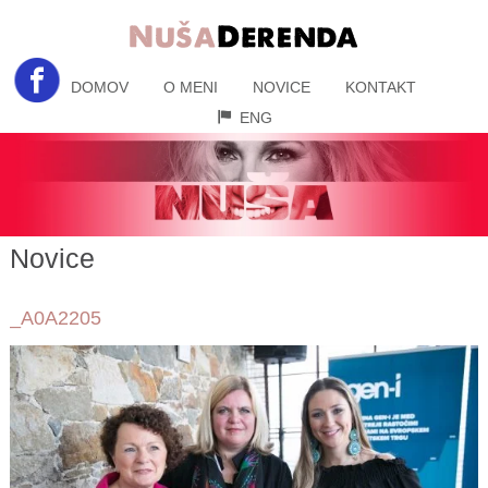
DOMOV
O MENI
NOVICE
KONTAKT
ENG
Novice
_A0A2205