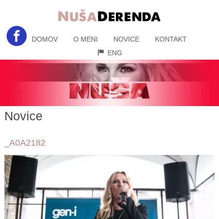
DOMOV
O MENI
NOVICE
KONTAKT
ENG
Novice
_A0A2182