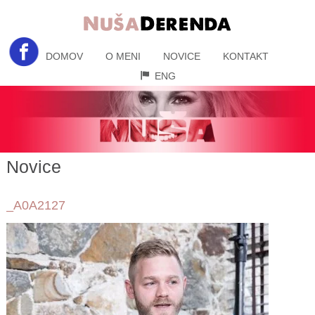
DOMOV
O MENI
NOVICE
KONTAKT
ENG
Novice
_A0A2127