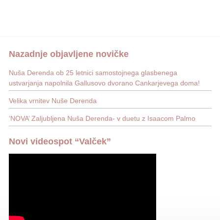
Nazadnje objavljene novičke
Nuša Derenda ob 25 letnici samostojnega glasbenega
ustvarjanja napolnila Gallusovo dvorano Cankarjevega doma!
Velika vrnitev Nuše Derenda
‘NOVA’ Zaljubljena Nuša Derenda- v duetu z Isaacom Palmo
Novi videospot “Valček”