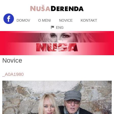
DOMOV
O MENI
NOVICE
KONTAKT
ENG
Novice
_A0A1980