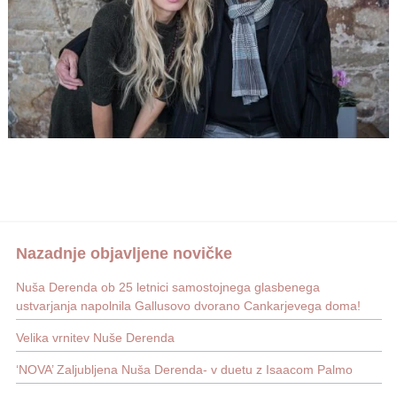
Nazadnje objavljene novičke
Nuša Derenda ob 25 letnici samostojnega glasbenega
ustvarjanja napolnila Gallusovo dvorano Cankarjevega doma!
Velika vrnitev Nuše Derenda
‘NOVA’ Zaljubljena Nuša Derenda- v duetu z Isaacom Palmo