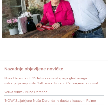
Nazadnje objavljene novičke
Nuša Derenda ob 25 letnici samostojnega glasbenega
ustvarjanja napolnila Gallusovo dvorano Cankarjevega doma!
Velika vrnitev Nuše Derenda
‘NOVA’ Zaljubljena Nuša Derenda- v duetu z Isaacom Palmo