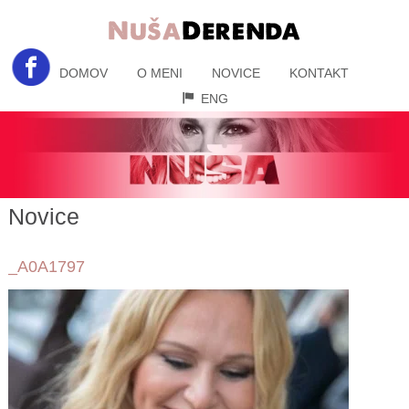
DOMOV
O MENI
NOVICE
KONTAKT
ENG
Novice
_A0A1797