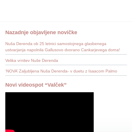
Nazadnje objavljene novičke
Nuša Derenda ob 25 letnici samostojnega glasbenega
ustvarjanja napolnila Gallusovo dvorano Cankarjevega doma!
Velika vrnitev Nuše Derenda
‘NOVA’ Zaljubljena Nuša Derenda- v duetu z Isaacom Palmo
Novi videospot “Valček”